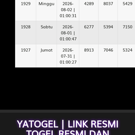
1929
Minggu
2026-
4289
8037
5429
08-02 |
01:00:31
1928
Sabtu
2026-
6277
5394
7150
08-01 |
01:00:47
1927
Jumat
2026-
8913
7046
5324
07-31 |
01:00:27
YATOGEL | LINK RESMI
TOGEL RESMI DAN