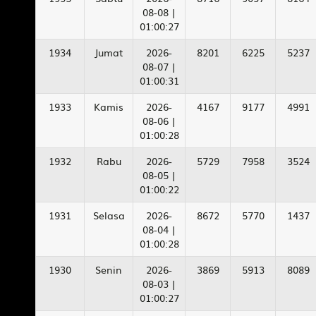
08-08 |
01:00:27
1934
Jumat
2026-
8201
6225
5237
08-07 |
01:00:31
1933
Kamis
2026-
4167
9177
4991
08-06 |
01:00:28
1932
Rabu
2026-
5729
7958
3524
08-05 |
01:00:22
1931
Selasa
2026-
8672
5770
1437
08-04 |
01:00:28
1930
Senin
2026-
3869
5913
8089
08-03 |
01:00:27