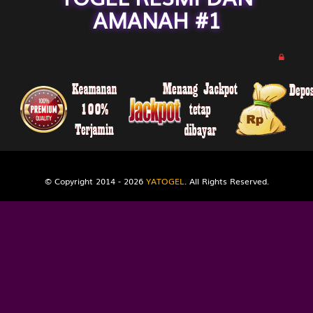
AMANAH #1
© Copyright 2014 - 2026
YATOGEL
. All Rights Reserved.