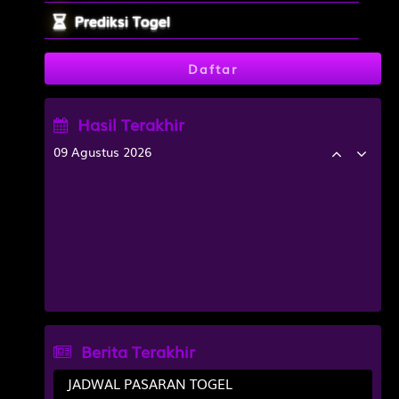
Prediksi Togel
Daftar
Hasil Terakhir
09 Agustus 2026
SEATTLE
8403
LOUISVILLE
7348
JACKSONVILLE
3715
FRANCE4D
3986
Berita Terakhir
JADWAL PASARAN TOGEL